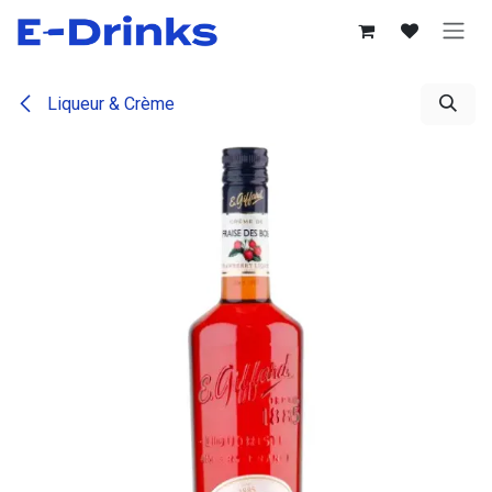
Se rendre au contenu
Liqueur & Crème