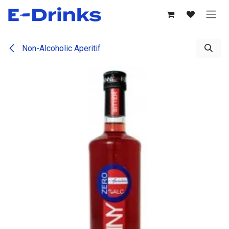
Se rendre au contenu
Non-Alcoholic Aperitif