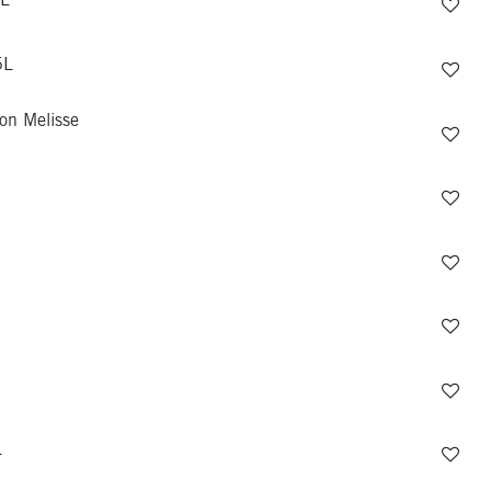
5L
5L
on Melisse
L