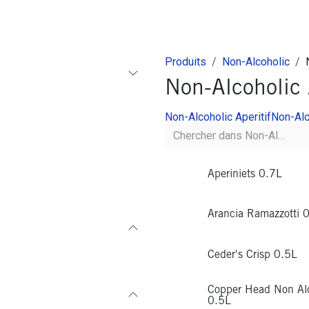
ures
Depôt-Vente
Contactez-Nous
Produits
Non-Alcoholic
Non-Alcoholic 
Non-Alcoholic Aperitif
Non-Alc
Aperiniets 0.7L
Arancia Ramazzotti 
Ceder's Crisp 0.5L
Copper Head Non Alc
0.5L