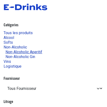
Se rendre au contenu
Boutique
Commandes
Fact
Catégories
Tous les produits
Alcool
Softs
Non-Alcoholic
Non-Alcoholic Aperitif
Non-Alcoholic Gin
Vins
Logistique
Fournisseur
Litrage