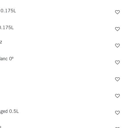
x 0.175L
 0.175L
z
lanc 0º
Aged 0.5L