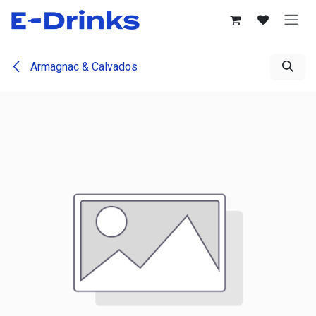
Se rendre au contenu
Armagnac & Calvados