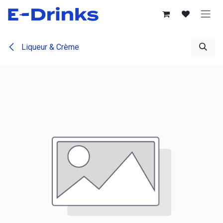
Se rendre au contenu
Liqueur & Crème