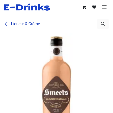
Se rendre au contenu
Liqueur & Crème