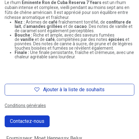
Le rhum
Eminente Ron de Cuba Reserva 7 Years
est un rhum
cubain intense et complexe, vieilli pendant au moins sept ans en
fûts de chêne américain. Il est apprécié pour son équilibre entre
richesse aromatique et fraîcheur.
Nez :
Arômes de
café
fraîchement torréfié, de
confiture de
lait
, d'
amandes grillées
et de
cacao
. Des notes de vanille et
de caramel sont également perceptibles.
Bouche :
Riche et ample, avec des saveurs fumées
de
vanille
et de
café
, complétées par des notes
épicées
et
poivrées. Des notes de canne à sucre, de prune et de légères
touches boisées et fumées se révèlent également.
Finale :
Une finale persistante, fraîche et crémeuse, avec une
chaleur agréable sans lourdeur.
Ajouter à la liste de souhaits
Conditions générales
Contactez-nous
Fournisseur
:
Moet Hennessy Belux