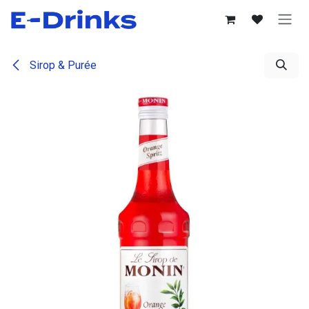
Se rendre au contenu
Sirop & Purée