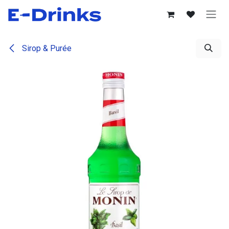
Se rendre au contenu
Sirop & Purée