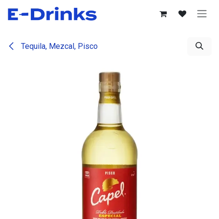
Se rendre au contenu
Tequila, Mezcal, Pisco