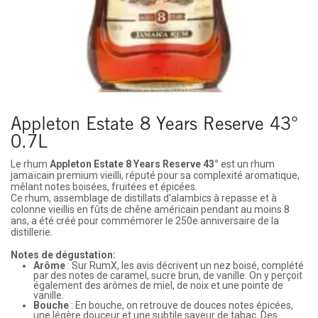
Appleton Estate 8 Years Reserve 43°
0.7L
Le rhum
Appleton Estate 8 Years Reserve 43°
est un rhum
jamaïcain premium vieilli, réputé pour sa complexité aromatique,
mêlant notes boisées, fruitées et épicées.
Ce rhum, assemblage de distillats d'alambics à repasse et à
colonne vieillis en fûts de chêne américain pendant au moins 8
ans, a été créé pour commémorer le 250e anniversaire de la
distillerie.
Notes de dégustation:
Arôme
: Sur RumX, les avis décrivent un nez boisé, complété
par des notes de caramel, sucre brun, de vanille. On y perçoit
également des arômes de miel, de noix et une pointe de
vanille.
Bouche
: En bouche, on retrouve de douces notes épicées,
une légère douceur et une subtile saveur de tabac. Des