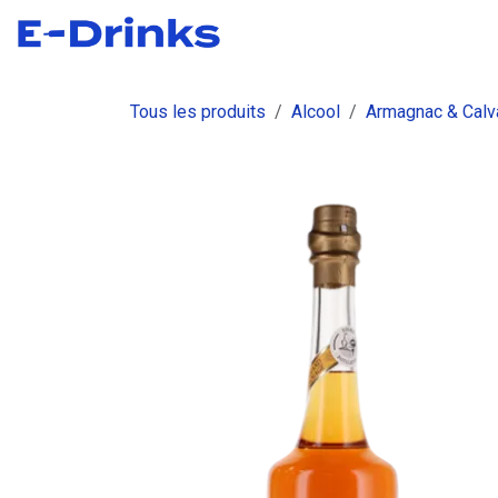
Se rendre au contenu
Boutique
Commandes
Fact
Tous les produits
Alcool
Armagnac & Cal