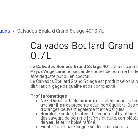
ures
Depôt-Vente
Contactez-Nous
vados
Calvados Boulard Grand Solage 40° 0.7L
Calvados Boulard Grand
0.7L
Le
Calvados Boulard Grand Solage 40°
est un assemb
Pays d'Auge caractérisé par des notes de pomme fruitée
être dégusté pur ou en cocktail.
Le Calvados Boulard Grand Solage est produit selon la 
distillation, gage de qualité et de complexité.
Profil aromatique
:
Nez
: Dominante de
pomme
caractéristique du ter
une
vanille
très présente et un bon équilibre. Des 
d'oranges peuvent également être perçues.
Bouche
: Fondue,
fruitée
et élégante, offrant une
des saveurs de pomme fraîche et cuite, complétée
de
vanille
et un boisé raffiné.
Finale
: Une finale longue sur les fruits sucrés.