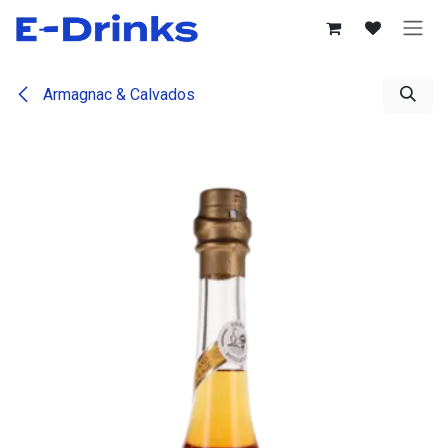
Se rendre au contenu
Armagnac & Calvados