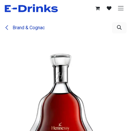
Se rendre au contenu
Brand & Cognac