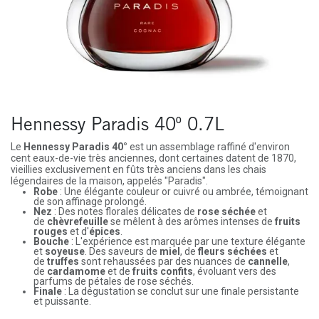
Hennessy Paradis 40º 0.7L
Le
Hennessy Paradis 40°
est un assemblage raffiné d'environ
cent eaux-de-vie très anciennes, dont certaines datent de 1870,
vieillies exclusivement en fûts très anciens dans les chais
légendaires de la maison, appelés "Paradis".
Robe
: Une élégante couleur or cuivré ou ambrée, témoignant
de son affinage prolongé.
Nez
: Des notes florales délicates de
rose séchée
et
de
chèvrefeuille
se mêlent à des arômes intenses de
fruits
rouges
et d'
épices
.
Bouche
: L'expérience est marquée par une texture élégante
et
soyeuse
. Des saveurs de
miel
, de
fleurs séchées
et
de
truffes
sont rehaussées par des nuances de
cannelle
,
de
cardamome
et de
fruits confits
, évoluant vers des
parfums de pétales de rose séchés.
Finale
: La dégustation se conclut sur une finale persistante
et puissante.