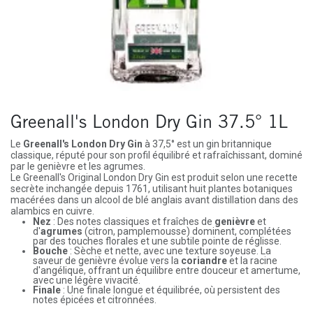
Greenall's London Dry Gin 37.5° 1L
Le
Greenall's London Dry Gin
à 37,5° est un gin britannique
classique, réputé pour son profil équilibré et rafraîchissant, dominé
par le genièvre et les agrumes.
Le Greenall's Original London Dry Gin est produit selon une recette
secrète inchangée depuis 1761, utilisant huit plantes botaniques
macérées dans un alcool de blé anglais avant distillation dans des
alambics en cuivre.
Nez
: Des notes classiques et fraîches de
genièvre
et
d'
agrumes
(citron, pamplemousse) dominent, complétées
par des touches florales et une subtile pointe de réglisse.
Bouche
: Sèche et nette, avec une texture soyeuse. La
saveur de genièvre évolue vers la
coriandre
et la racine
d'angélique, offrant un équilibre entre douceur et amertume,
avec une légère vivacité.
Finale
: Une finale longue et équilibrée, où persistent des
notes épicées et citronnées.