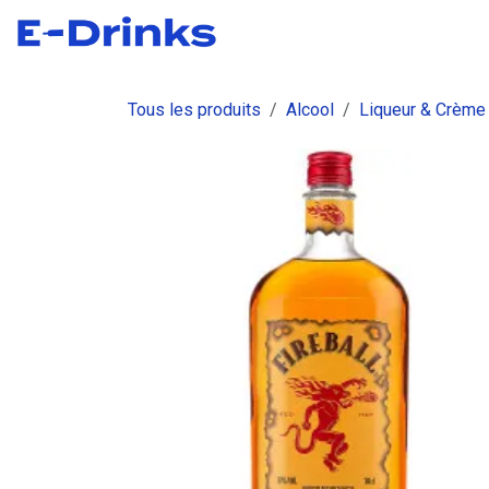
Se rendre au contenu
Boutique
Commandes
Fact
Tous les produits
Alcool
Liqueur & Crème