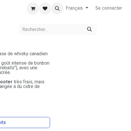
Français
Se connecter
base de whisky canadien
n goût intense de bonbon
reballs"), avec une
ucrée.
ooter
très frais, mais
langée à du cidre de
aits