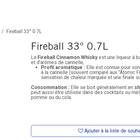
ures
Depôt-Vente
Contactez-Nous
Fireball 33° 0.7L
Fireball 33° 0.7L
La
Fireball Cinnamon Whisky
est une liqueur à 
et d'arômes de cannelle,
Profil aromatique :
Elle est connue pour so
à la cannelle (souvent comparé aux "Atomic Fi
sensation de chaleur marquée et une finale s
Consommation :
Elle se boit généralement en
sh
peut aussi être utilisée dans des cocktails ou mé
pomme ou du cola.
Ajouter à la liste de souh