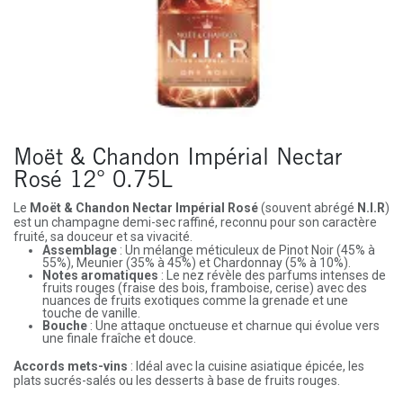
Moët & Chandon Impérial Nectar
Rosé 12° 0.75L
Le
Moët & Chandon Nectar Impérial Rosé
(souvent abrégé
N.I.R
)
est un champagne demi-sec raffiné, reconnu pour son caractère
fruité, sa douceur et sa vivacité.
Assemblage
: Un mélange méticuleux de Pinot Noir (45% à
55%), Meunier (35% à 45%) et Chardonnay (5% à 10%).
Notes aromatiques
: Le nez révèle des parfums intenses de
fruits rouges (fraise des bois, framboise, cerise) avec des
nuances de fruits exotiques comme la grenade et une
touche de vanille.
Bouche
: Une attaque onctueuse et charnue qui évolue vers
une finale fraîche et douce.
Accords mets-vins
: Idéal avec la cuisine asiatique épicée, les
plats sucrés-salés ou les desserts à base de fruits rouges.