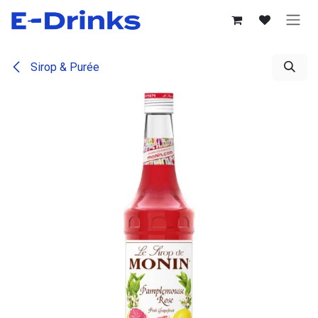
Se rendre au contenu
Sirop & Purée