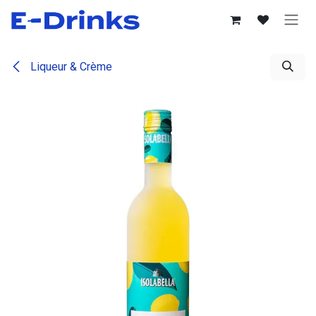
Se rendre au contenu
Liqueur & Crème