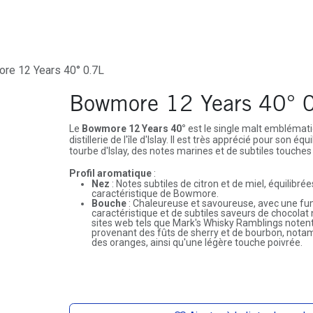
ures
Depôt-Vente
Contactez-Nous
re 12 Years 40° 0.7L
Bowmore 12 Years 40° 
Le
Bowmore 12 Years 40°
est le single malt emblémati
distillerie de l'île d'Islay. Il est très apprécié pour son é
tourbe d'Islay, des notes marines et de subtiles touches
Profil aromatique
:
Nez
: Notes subtiles de citron et de miel, équilibr
caractéristique de Bowmore.
Bouche
: Chaleureuse et savoureuse, avec une f
caractéristique et de subtiles saveurs de chocolat n
sites web tels que Mark's Whisky Ramblings notent
provenant des fûts de sherry et de bourbon, notam
des oranges, ainsi qu'une légère touche poivrée.