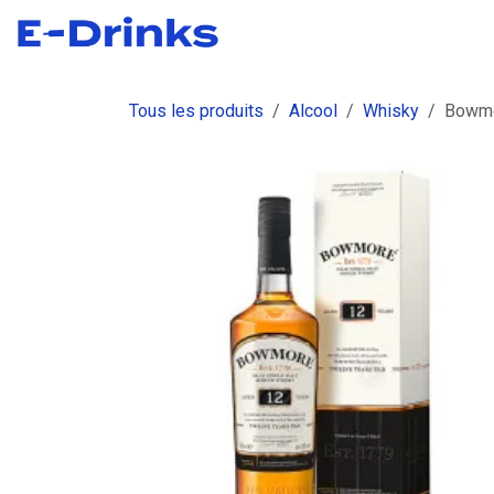
Se rendre au contenu
Boutique
Commandes
Fact
Tous les produits
Alcool
Whisky
Bowmo