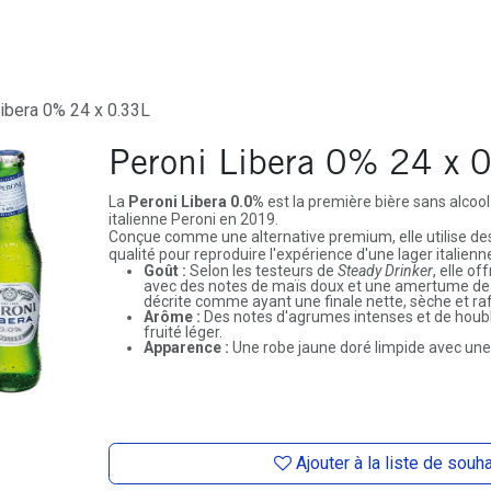
ures
Depôt-Vente
Contactez-Nous
ibera 0% 24 x 0.33L
Peroni Libera 0% 24 x 
La
Peroni Libera 0.0%
est la première bière sans alcool
italienne Peroni en 2019.
Conçue comme une alternative premium, elle utilise de
qualité pour reproduire l'expérience d'une lager italienn
Goût :
Selon les testeurs de
Steady Drinker
, elle o
avec des notes de maïs doux et une amertume de h
décrite comme ayant une finale nette, sèche et raf
Arôme :
Des notes d'agrumes intenses et de houbl
fruité léger.
Apparence :
Une robe jaune doré limpide avec une
Ajouter à la liste de souh