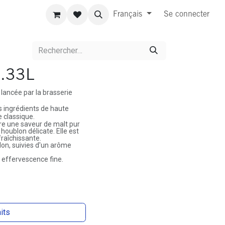
Français
Se connecter
0.33L
 lancée par la brasserie
s ingrédients de haute
e classique.
ffre une saveur de malt pur
oublon délicate. Elle est
raîchissante.
on, suivies d'un arôme
 effervescence fine.
aits