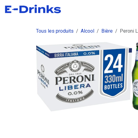
Se rendre au contenu
Boutique
Commandes
Fact
Tous les produits
Alcool
Bière
Peroni L