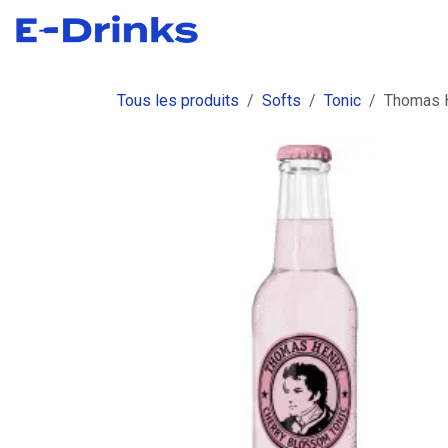
Se rendre au contenu
Boutique
Commandes
Fact
Tous les produits
Softs
Tonic
Thomas H