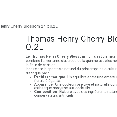
ures
Depôt-Vente
Contactez-Nous
enry Cherry Blossom 24 x 0.2L
Thomas Henry Cherry Bl
0.2L
Le
Thomas Henry Cherry Blossom Tonic
est un mixer
combine l'amertume classique de la quinine avec les not
la fleur de cerisier.
Inspiré par le spectacle naturel du printemps et la cultur
distingue par :
Profil aromatique
: Un équilibre entre une amert
florale élégante.
Apparence
: Une couleur rose vive et naturelle qu
esthétique moderne aux cocktails.
Composition
: Élaboré avec des ingrédients nature
conservateurs artificiels.