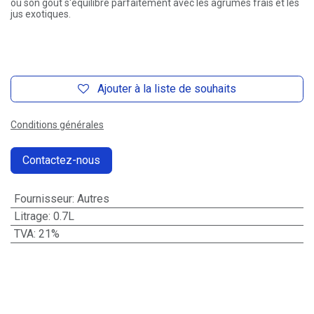
où son goût s'équilibre parfaitement avec les agrumes frais et les
jus exotiques.
Ajouter à la liste de souhaits
Conditions générales
Contactez-nous
Fournisseur
:
Autres
Litrage
:
0.7L
TVA
:
21%