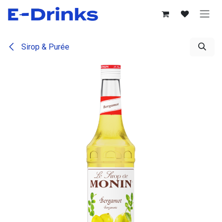
Se rendre au contenu
Sirop & Purée