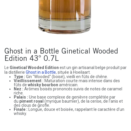
Ghost in a Bottle Ginetical Wooded
Edition 43° 0.7L
Le
Ginetical Wooded Edition
est un gin artisanal belge produit par
la distillerie
Ghost in a Bottle
, située à Hoeilaart.
Type :
Gin "Wooded" (boisé), vieilli en fûts de chêne.
Vieillissement :
Maturation courte mais intense dans des
fûts de
whisky bourbon
américain.
Nez :
Arômes boisés prononcés suivis de notes de caramel
riche.
Palais :
Une base complexe de genièvre complétée par
du
piment royal
(myrique baumier), de la cerise, de l'anis et
des clous de girofle.
Finale :
Longue, douce et boisée, rappelant le caractère d'un
whisky.