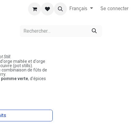
Français
Se connecter
t Still
.
 d'orge maltée et d'orge
uivre (pot stills).
une combinaison de fûts de
rry.
e
pomme verte
, d'épices
aits