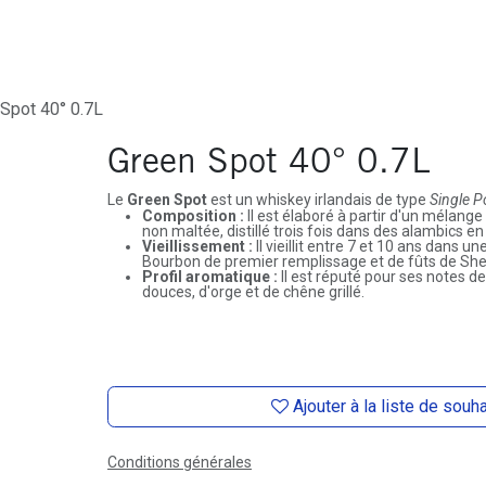
ures
Depôt-Vente
Contactez-Nous
Spot 40° 0.7L
Green Spot 40° 0.7L
Le
Green Spot
est un whiskey irlandais de type
Single Po
Composition :
Il est élaboré à partir d'un mélange
non maltée, distillé trois fois dans des alambics en c
Vieillissement :
Il vieillit entre 7 et 10 ans dans 
Bourbon de premier remplissage et de fûts de She
Profil aromatique :
Il est réputé pour ses notes d
douces, d'orge et de chêne grillé.
Ajouter à la liste de souh
Conditions générales