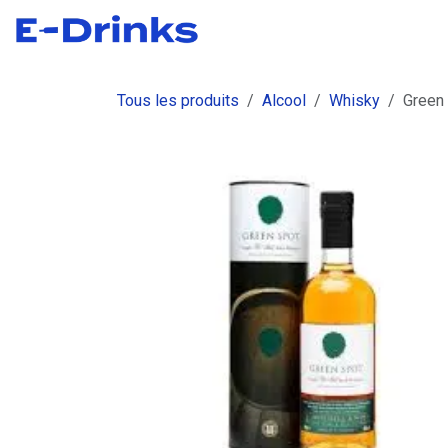
Se rendre au contenu
Boutique
Commandes
Fact
Tous les produits
Alcool
Whisky
Green 