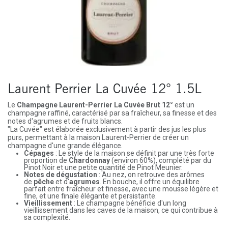
Laurent Perrier La Cuvée 12° 1.5L
Le
Champagne Laurent-Perrier La Cuvée Brut 12°
est un
champagne raffiné, caractérisé par sa fraîcheur, sa finesse et des
notes d'agrumes et de fruits blancs.
"La Cuvée" est élaborée exclusivement à partir des jus les plus
purs, permettant à la maison Laurent-Perrier de créer un
champagne d'une grande élégance.
Cépages
: Le style de la maison se définit par une très forte
proportion de
Chardonnay
(environ 60%), complété par du
Pinot Noir et une petite quantité de Pinot Meunier.
Notes de dégustation
: Au nez, on retrouve des arômes
de
pêche
et d'
agrumes
. En bouche, il offre un équilibre
parfait entre fraîcheur et finesse, avec une mousse légère et
fine, et une finale élégante et persistante.
Vieillissement
: Le champagne bénéficie d'un long
vieillissement dans les caves de la maison, ce qui contribue à
sa complexité.