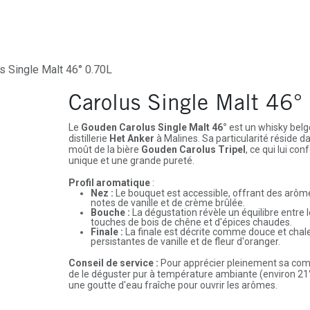
ures
Depôt-Vente
Contactez-Nous
s Single Malt 46° 0.70L
Carolus Single Malt 46°
Le
Gouden Carolus Single Malt 46°
est un whisky belge
distillerie
Het Anker
à Malines. Sa particularité réside dan
moût de la bière
Gouden Carolus Tripel
, ce qui lui co
unique et une grande pureté.
Profil aromatique
:
Nez :
Le bouquet est accessible, offrant des arôm
notes de vanille et de crème brûlée.
Bouche :
La dégustation révèle un équilibre entre les
touches de bois de chêne et d'épices chaudes.
Finale :
La finale est décrite comme douce et chal
persistantes de vanille et de fleur d'oranger.
Conseil de service :
Pour apprécier pleinement sa com
de le déguster pur à température ambiante (environ 21
une goutte d'eau fraîche pour ouvrir les arômes.