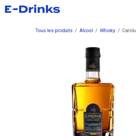
Se rendre au contenu
Boutique
Commandes
Fact
Tous les produits
Alcool
Whisky
Carolu