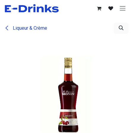
Se rendre au contenu
Liqueur & Crème