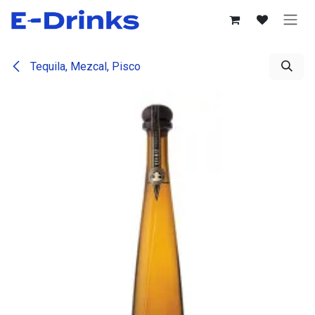
Se rendre au contenu
Tequila, Mezcal, Pisco