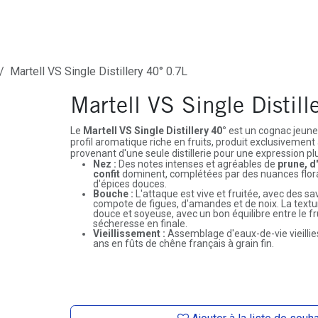
ures
Depôt-Vente
Contactez-Nous
Martell VS Single Distillery 40° 0.7L
Martell VS Single Distil
Le
Martell VS Single Distillery 40°
est un cognac jeune 
profil aromatique riche en fruits, produit exclusivement 
provenant d'une seule distillerie pour une expression plu
Nez :
Des notes intenses et agréables de
prune, d
confit
dominent, complétées par des nuances flora
d'épices douces.
Bouche :
L'attaque est vive et fruitée, avec des sav
compote de figues, d'amandes et de noix. La text
douce et soyeuse, avec un bon équilibre entre le fr
sécheresse en finale.
Vieillissement :
Assemblage d'eaux-de-vie vieilli
ans en fûts de chêne français à grain fin.