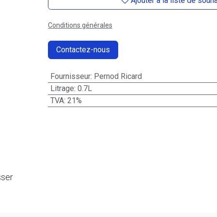
Ajouter à la liste de souh
Conditions générales
Contactez-nous
Fournisseur
:
Pernod Ricard
Litrage
:
0.7L
TVA
:
21%
sser