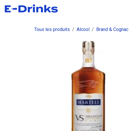
Se rendre au contenu
Boutique
Commandes
Fact
Tous les produits
Alcool
Brand & Cognac