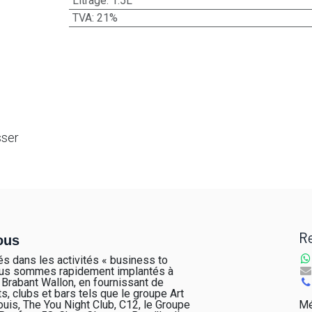
Litrage
:
1.5L
TVA
:
21%
sser
ous
Re
sés dans les activités « business to
ous sommes rapidement implantés à
 Brabant Wallon, en fournissant de
, clubs et bars tels que le groupe Art
uis, The You Night Club, C12, le Groupe
Mé