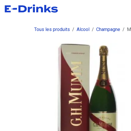
Se rendre au contenu
Boutique
Commandes
Fact
Tous les produits
Alcool
Champagne
M