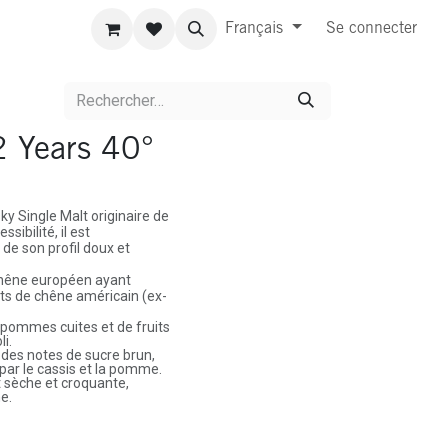
Français
Se connecter
2 Years 40°
ky Single Malt originaire de
ibilité, il est
e son profil doux et
chêne européen ayant
ts de chêne américain (ex-
pommes cuites et de fruits
i.
des notes de sucre brun,
par le cassis et la pomme.
sèche et croquante,
e.