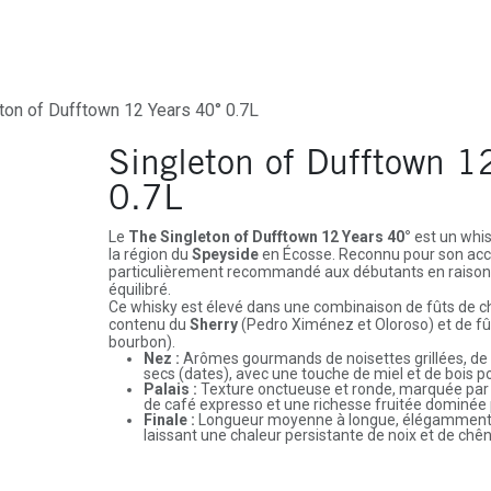
ures
Depôt-Vente
Contactez-Nous
ton of Dufftown 12 Years 40° 0.7L
Singleton of Dufftown 1
0.7L
Le
The Singleton of Dufftown 12 Years 40°
est un whis
la région du
Speyside
en Écosse. Reconnu pour son access
particulièrement recommandé aux débutants en raison d
équilibré.
Ce whisky est élevé dans une combinaison de fûts de 
contenu du
Sherry
(Pedro Ximénez et Oloroso) et de fû
bourbon).
Nez :
Arômes gourmands de noisettes grillées, de 
secs (dates), avec une touche de miel et de bois pol
Palais :
Texture onctueuse et ronde, marquée par 
de café expresso et une richesse fruitée dominée 
Finale :
Longueur moyenne à longue, élégamment 
laissant une chaleur persistante de noix et de chên