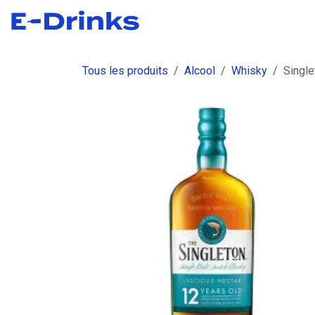
Se rendre au contenu
Boutique
Commandes
Fact
Tous les produits
Alcool
Whisky
Single