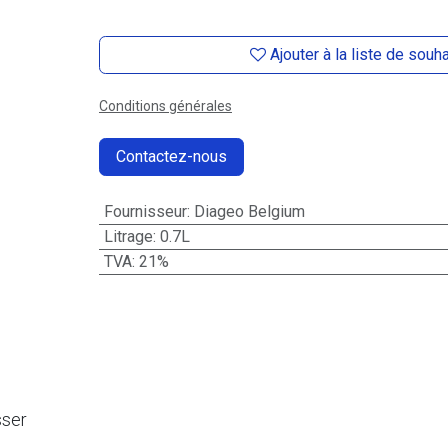
Ajouter à la liste de souh
Conditions générales
Contactez-nous
Fournisseur
:
Diageo Belgium
Litrage
:
0.7L
TVA
:
21%
sser