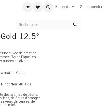
Français
Se connecter
 Gold 12.5°
t une cuvée de prestige
nommée "As de Pique" en
er auprès de divers
 la maison Cattier,
 Pinot Noir, 40 % de
ente des arômes de pêche,
allisés, de fleurs d'oranger
s saveurs de cerises, de
et de miel.