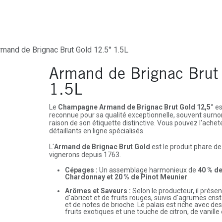
ures
Depôt-Vente
Contactez-Nous
rmand de Brignac Brut Gold 12.5° 1.5L
Armand de Brignac Brut
1.5L
Le
Champagne Armand de Brignac Brut Gold 12,5°
es
reconnue pour sa qualité exceptionnelle, souvent sur
raison de son étiquette distinctive. Vous pouvez l'achet
détaillants en ligne spécialisés.
L'
Armand de Brignac Brut Gold
est le produit phare de
vignerons depuis 1763.
Cépages :
Un assemblage harmonieux de
40 % de
Chardonnay et 20 % de Pinot Meunier
.
Arômes et Saveurs :
Selon le producteur, il prés
d'abricot et de fruits rouges, suivis d'agrumes crist
et de notes de brioche. Le palais est riche avec de
fruits exotiques et une touche de citron, de vanille 