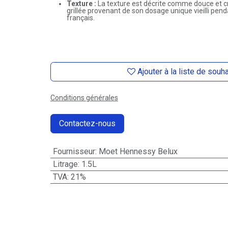
Texture :
La texture est décrite comme douce et 
grillée provenant de son dosage unique vieilli pen
français.
Ajouter à la liste de souh
Conditions générales
Contactez-nous
Fournisseur
:
Moet Hennessy Belux
Litrage
:
1.5L
TVA
:
21%