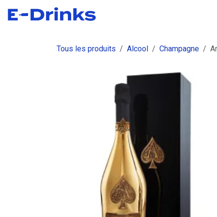
Se rendre au contenu
Boutique
Commandes
Fact
Tous les produits
Alcool
Champagne
A