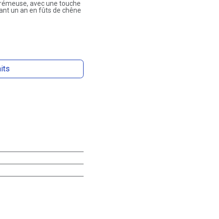
crémeuse, avec une touche
dant un an en fûts de chêne
aits