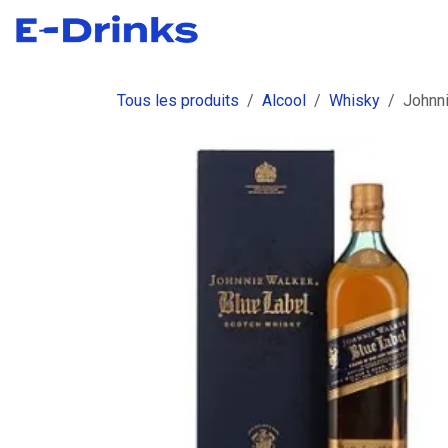
Se rendre au contenu
Boutique
Commandes
Fact
Tous les produits
Alcool
Whisky
Johnni