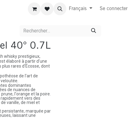
Français
Se connecter
el 40° 0.7L
h whisky prestigieux,
st élaboré à partir d'une
s plus rares d'Écosse, dont
othéose de l'art de
 veloutée.
notes dominantes
ées de nuances de
prune, l'orange et la poire.
t rapidement vers des
, de vanille, de miel et
t persistante, marquée par
euses, laissant une