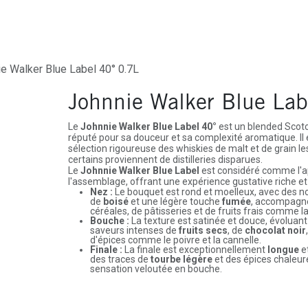
ures
Depôt-Vente
Contactez-Nous
e Walker Blue Label 40° 0.7L
Johnnie Walker Blue Lab
Le
Johnnie Walker Blue Label 40°
est un blended Scotc
réputé pour sa douceur et sa complexité aromatique. Il e
sélection rigoureuse des whiskies de malt et de grain le
certains proviennent de distilleries disparues.
Le
Johnnie Walker Blue Label
est considéré comme l'ap
l'assemblage, offrant une expérience gustative riche et
Nez :
Le bouquet est rond et moelleux, avec des 
de
boisé
et une légère touche
fumée
, accompagn
céréales, de pâtisseries et de fruits frais comme la 
Bouche :
La texture est satinée et douce, évoluan
saveurs intenses de
fruits secs
, de
chocolat noir
d'épices comme le poivre et la cannelle.
Finale :
La finale est exceptionnellement
longue
e
des traces de
tourbe légère
et des épices chaleur
sensation veloutée en bouche.