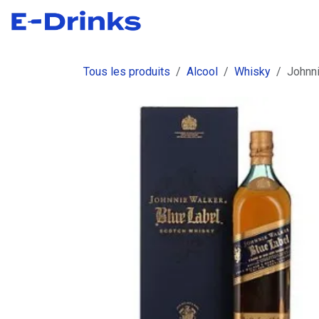
Se rendre au contenu
Boutique
Commandes
Fact
Tous les produits
Alcool
Whisky
Johnni