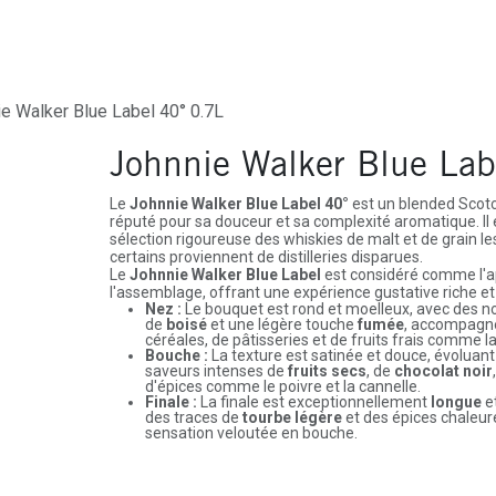
ures
Depôt-Vente
Contactez-Nous
e Walker Blue Label 40° 0.7L
Johnnie Walker Blue Lab
Le
Johnnie Walker Blue Label 40°
est un blended Scotc
réputé pour sa douceur et sa complexité aromatique. Il e
sélection rigoureuse des whiskies de malt et de grain le
certains proviennent de distilleries disparues.
Le
Johnnie Walker Blue Label
est considéré comme l'ap
l'assemblage, offrant une expérience gustative riche et
Nez :
Le bouquet est rond et moelleux, avec des 
de
boisé
et une légère touche
fumée
, accompagn
céréales, de pâtisseries et de fruits frais comme la 
Bouche :
La texture est satinée et douce, évoluan
saveurs intenses de
fruits secs
, de
chocolat noir
d'épices comme le poivre et la cannelle.
Finale :
La finale est exceptionnellement
longue
e
des traces de
tourbe légère
et des épices chaleur
sensation veloutée en bouche.