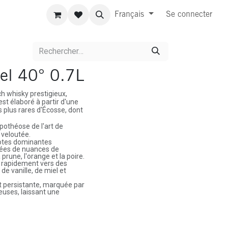
Français
Se connecter
el 40° 0.7L
h whisky prestigieux,
st élaboré à partir d'une
s plus rares d'Écosse, dont
othéose de l'art de
 veloutée.
notes dominantes
ées de nuances de
prune, l'orange et la poire.
t rapidement vers des
, de vanille, de miel et
t persistante, marquée par
euses, laissant une