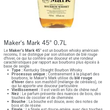
Maker's Mark 45° 0.7L
Le
Maker's Mark 45°
est un bourbon whisky américain
reconnu, Il se distingue par son utilisation de blé rouge
d'hiver, ce qui lui confère une douceur et une rondeur
caractéristiques par rapport aux bourbons plus épicés à
base de seigle.
Type :
Kentucky Straight Bourbon Whisky.
Processus unique :
Contrairement à la plupart des
bourbons, le Maker's Mark utilise du
blé rouge
d'hiver
dans son
mashbill
(mélange de céréales), ce
qui lui apporte une douceur particulière.
Vieillissement :
Il est vieilli en fûts de chêne neuf.
Nez :
Le parfum présente des nuances de bois, des
touches de cocotier et de cheminée.
Bouche :
La bouche est douce, avec des notes de
bois et de résine.
Finale :
La finale est douce-amère, avec des touches