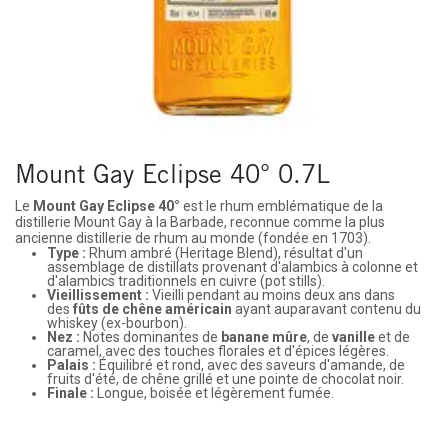
Mount Gay Eclipse 40° 0.7L
Le
Mount Gay Eclipse 40°
est le rhum emblématique de la
distillerie Mount Gay à la Barbade, reconnue comme la plus
ancienne distillerie de rhum au monde (fondée en 1703).
Type :
Rhum ambré (Heritage Blend), résultat d'un
assemblage de distillats provenant d'alambics à colonne et
d'alambics traditionnels en cuivre (pot stills).
Vieillissement :
Vieilli pendant au moins deux ans dans
des
fûts de chêne américain
ayant auparavant contenu du
whiskey (ex-bourbon).
Nez :
Notes dominantes de
banane mûre
, de
vanille
et de
caramel, avec des touches florales et d'épices légères.
Palais :
Équilibré et rond, avec des saveurs d'amande, de
fruits d'été, de chêne grillé et une pointe de chocolat noir.
Finale :
Longue, boisée et légèrement fumée.