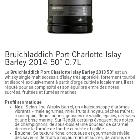
Bruichladdich Port Charlotte Islay
Barley 2014 50° 0.7L
Le
Bruichladdich Port Charlotte Islay Barley 2013 50°
est un
whisky single malt écossais d'Islay très apprécié, fortement tourbé
et élaboré exclusivement à partir d'orge cultivée localement. Il est
réputé pour sa complexité et son équilibre entre des notes
sucrées, fruitées et fumées marines.
Profil aromatique
:
Nez
: Selon The Whisky Barrel, un « kaléidoscope d'arômes
vibrants » mêle agrumes, miel, fruits à noyau, pêches mûres,
massepain, fleurs jaunes, gousses de vanille, épices, céréales
et une brise marine. Sur Reddit, certains évoquent des notes
de champignons, de sous-bois et une douceur de caramel
derrière la fumée de tourbe cendrée et grillée.
Bouche
: Sa texture riche, onctueuse et gourmande révèle
des saveurs de fruits à noyau mûrs et sucrés, de vanille, de