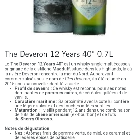
The Deveron 12 Years 40° 0.7L
Le
The Deveron 12 Years 40°
est un whisky single malt écossais
originaire de la distillerie
Macduff
, située dans les Highlands, là où
la rivière Deveron rencontre la mer du Nord. Auparavant
commercialisé sous le nom de
Glen Deveron
, il a été relancé en
2015 sous sa nouvelle identité visuelle.
Profil de saveurs :
Ce whisky est reconnu pour ses notes
dominantes de
pommes cuites
, de céréales grillées et de
vanille.
Caractère maritime :
Sa proximité avec la côte lui confère
une légère salinité et des touches iodées subtiles.
Maturation :
Il vieillit pendant 12 ans dans une combinaison
de fûts de
chêne américain
(ex-bourbon) et de fûts
de
Sherry Oloroso
.
Notes de dégustation:
Nez :
Arômes frais de pomme verte, de miel, de caramel et
de légères épices de pâtisserie.