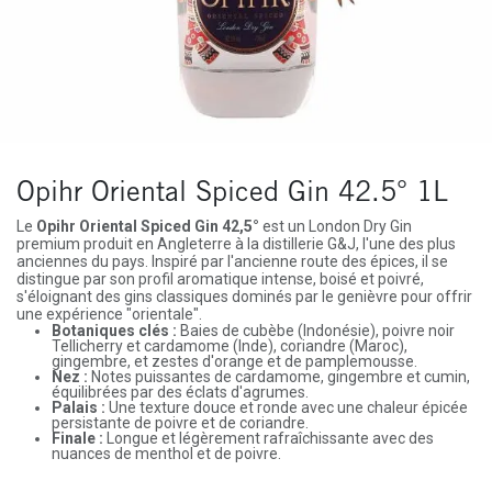
Opihr Oriental Spiced Gin 42.5° 1L
Le
Opihr Oriental Spiced Gin
42,5°
est un London Dry Gin
premium produit en Angleterre à la distillerie G&J, l'une des plus
anciennes du pays. Inspiré par l'ancienne route des épices, il se
distingue par son profil aromatique intense, boisé et poivré,
s'éloignant des gins classiques dominés par le genièvre pour offrir
une expérience "orientale".
Botaniques clés :
Baies de cubèbe (Indonésie), poivre noir
Tellicherry et cardamome (Inde), coriandre (Maroc),
gingembre, et zestes d'orange et de pamplemousse.
Nez :
Notes puissantes de cardamome, gingembre et cumin,
équilibrées par des éclats d'agrumes.
Palais :
Une texture douce et ronde avec une chaleur épicée
persistante de poivre et de coriandre.
Finale :
Longue et légèrement rafraîchissante avec des
nuances de menthol et de poivre.