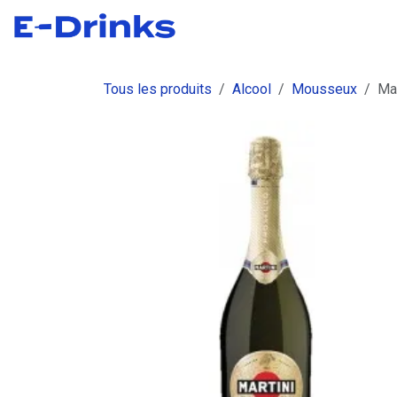
Se rendre au contenu
Boutique
Commandes
Fact
Tous les produits
Alcool
Mousseux
Mar