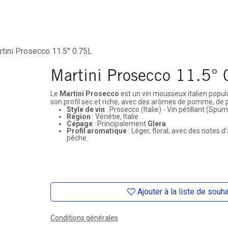
ures
Depôt-Vente
Contactez-Nous
tini Prosecco 11.5° 0.75L
Martini Prosecco 11.5°
Le
Martini Prosecco
est un vin mousseux italien populai
son profil sec et riche, avec des arômes de pomme, de po
Style de vin
: Prosecco (Italie) - Vin pétillant (Spum
Région
: Vénétie, Italie.
Cépage
: Principalement
Glera
.
Profil aromatique
: Léger, floral, avec des notes
pêche.
Ajouter à la liste de souh
Conditions générales