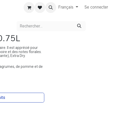
Français
Se connecter
 0.75L
re. Il est apprécié pour
ire et des notes florales.
ante), Extra Dry.
 d'agrumes, de pomme et de
aits