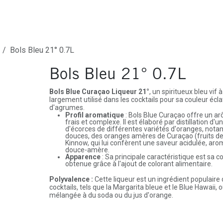
ures
Depôt-Vente
Contactez-Nous
Bols Bleu 21° 0.7L
Bols Bleu 21° 0.7L
Bols Blue Curaçao Liqueur 21°
, un spiritueux bleu vif 
largement utilisé dans les cocktails pour sa couleur écl
d'agrumes.
Profil aromatique
: Bols Blue Curaçao offre un a
frais et complexe. Il est élaboré par distillation d
d'écorces de différentes variétés d'oranges, no
douces, des oranges amères de Curaçao (fruits de
Kinnow, qui lui confèrent une saveur acidulée, ar
douce-amère.
Apparence
: Sa principale caractéristique est sa c
obtenue grâce à l'ajout de colorant alimentaire.
Polyvalence :
Cette liqueur est un ingrédient populair
cocktails, tels que la Margarita bleue et le Blue Hawaii,
mélangée à du soda ou du jus d'orange.