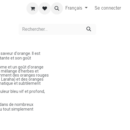
Français
Se connecter
à saveur d'orange. Il est
atante et son goût
rôme et un goût d'orange
'un mélange d'herbes et
tamment des oranges rouges
 Laraha) et des oranges
omatique et subtilement
ouleur bleu vif et profond,
e dans de nombreux
 ou tout simplement