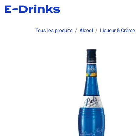
Se rendre au contenu
Boutique
Commandes
Fact
Tous les produits
Alcool
Liqueur & Crème