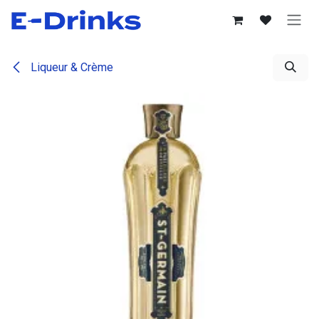
Se rendre au contenu
Liqueur & Crème