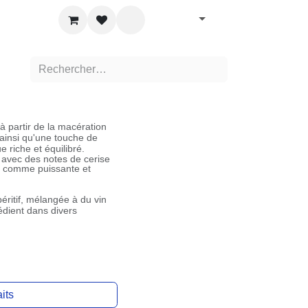
Français
Se connecter
° 0.70L
 partir de la macération de
si qu'une touche de
 riche et équilibré.
 avec des notes de cerise
nt comme puissante et
éritif, mélangée à du vin
dient dans divers cocktails.
aits