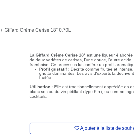
nte
Contactez-Nous
Giffard Crème Cerise 18° 0.70L
Giffard Crème Cerise 18
La
Giffard Crème Cerise 18°
est une liqueur élaborée à
deux variétés de cerises, l'une douce, l'autre acide, ain
framboise. Ce processus lui confère un profil aromatique
Profil gustatif
: Décrite comme fruitée et intense,
griotte dominantes. Les avis d'experts la décrive
fruitée.
Utilisation
: Elle est traditionnellement appréciée en ap
blanc sec ou du vin pétillant (type Kirr), ou comme ingré
Ajouter à la liste de souh