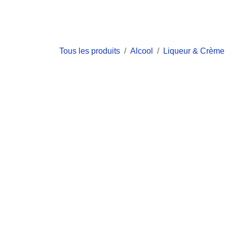
Se rendre au contenu
Boutique
Commandes
Factures
Depôt-Ve
Tous les produits
Alcool
Liqueur & Crème