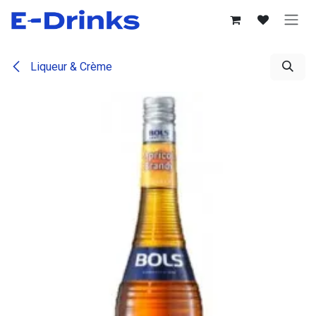
Se rendre au contenu
Liqueur & Crème