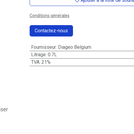
Ajouter à la liste de souh
Conditions générales
Contactez-nous
Fournisseur
:
Diageo Belgium
Litrage
:
0.7L
TVA
:
21%
sser