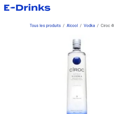
Se rendre au contenu
Boutique
Commandes
Fact
Tous les produits
Alcool
Vodka
Ciroc 4