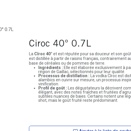
ures
Depôt-Vente
Contactez-Nous
0° 0.7L
Ciroc 40° 0.7L
La
Cîroc 40°
et est réputée pour sa douceur et son goût di
est distillée à partir de raisins français, contrairement 
base de céréales ou de pommes de terre.
Ingrédients :
Elle est élaborée exclusivement à part
région de Gaillac, sélectionnés pour leur qualité.
Processus de distillation :
La vodka Cîroc est dist
alambics en cuivre sur mesure, un processus insp
vinification.
Profil de goût :
Les dégustateurs la décrivent co
élégant, avec des notes fraîches et fruitées d'agr
subtiles nuances de baies. Certains notent une lég
shot, mais le goût fruité reste prédominant.