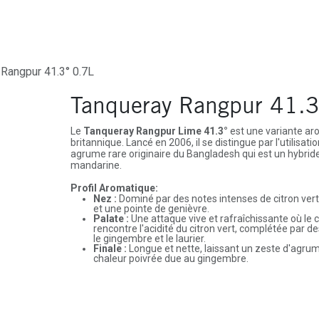
ures
Depôt-Vente
Contactez-Nous
Rangpur 41.3° 0.7L
Tanqueray Rangpur 41.3
Le
Tanqueray Rangpur Lime 41.3°
est une variante ar
britannique. Lancé en 2006, il se distingue par l'utilisati
agrume rare originaire du Bangladesh qui est un hybride e
mandarine.
Profil Aromatique:
Nez :
Dominé par des notes intenses de citron vert
et une pointe de genièvre.
Palate :
Une attaque vive et rafraîchissante où le 
rencontre l'acidité du citron vert, complétée par
le gingembre et le laurier.
Finale :
Longue et nette, laissant un zeste d'agrum
chaleur poivrée due au gingembre.