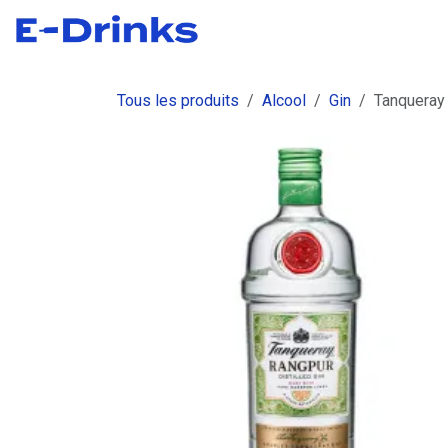
Se rendre au contenu
Boutique
Commandes
Fact
Tous les produits
Alcool
Gin
Tanqueray 