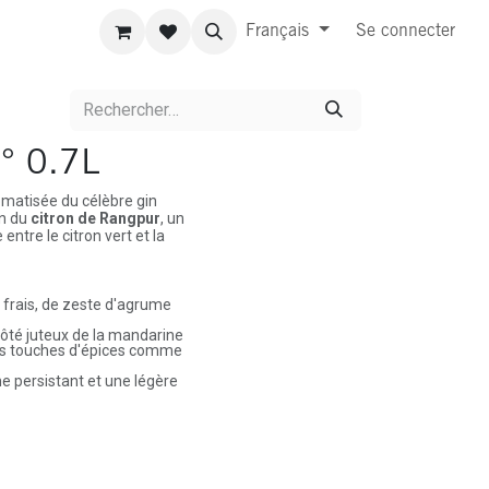
Français
Se connecter
° 0.7L
omatisée du célèbre gin
on du
citron de Rangpur
, un
ntre le citron vert et la
 frais, de zeste d'agrume
côté juteux de la mandarine
 des touches d'épices comme
e persistant et une légère