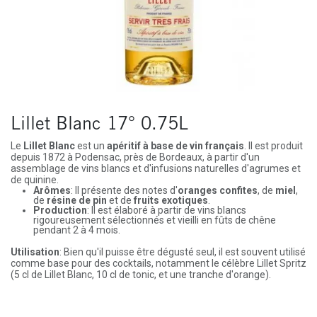
Lillet Blanc 17° 0.75L
Le
Lillet Blanc
est un
apéritif à base de vin français
. Il est produit
depuis 1872 à Podensac, près de Bordeaux, à partir d'un
assemblage de vins blancs et d'infusions naturelles d'agrumes et
de quinine.
Arômes
: Il présente des notes d'
oranges confites
, de
miel
,
de
résine de pin
et de
fruits exotiques
.
Production
: Il est élaboré à partir de vins blancs
rigoureusement sélectionnés et vieilli en fûts de chêne
pendant 2 à 4 mois.
Utilisation
: Bien qu'il puisse être dégusté seul, il est souvent utilisé
comme base pour des cocktails, notamment le célèbre Lillet Spritz
(5 cl de Lillet Blanc, 10 cl de tonic, et une tranche d'orange).