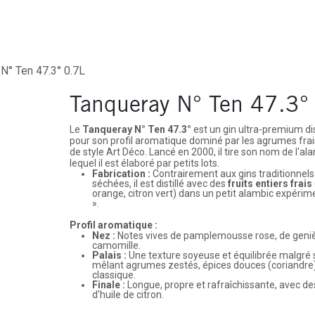
ures
Depôt-Vente
Contactez-Nous
N° Ten 47.3° 0.7L
Tanqueray N° Ten 47.3°
Le
Tanqueray N° Ten 47.3°
est un gin ultra-premium dis
pour son profil aromatique dominé par les agrumes frais
de style Art Déco. Lancé en 2000, il tire son nom de l'al
lequel il est élaboré par petits lots.
Fabrication :
Contrairement aux gins traditionnels 
séchées, il est distillé avec des
fruits entiers frais
orange, citron vert) dans un petit alambic expéri
».
Profil aromatique :
Nez :
Notes vives de pamplemousse rose, de genièv
camomille.
Palais :
Une texture soyeuse et équilibrée malgré s
mêlant agrumes zestés, épices douces (coriandre)
classique.
Finale :
Longue, propre et rafraîchissante, avec de
d'huile de citron.