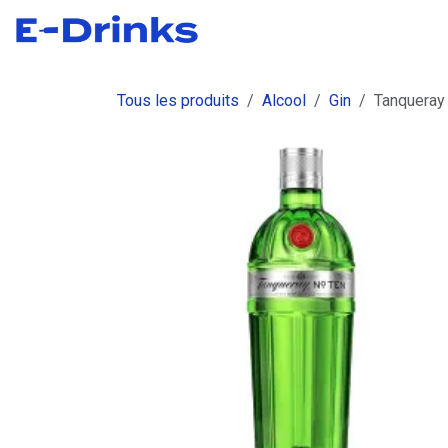
Se rendre au contenu
Boutique
Commandes
Fact
Tous les produits
Alcool
Gin
Tanqueray 