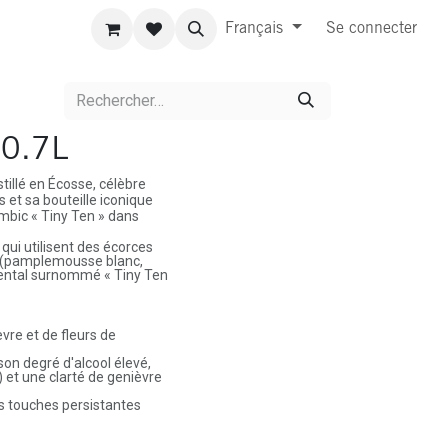
Français
Se connecter
 0.7L
tillé en Écosse, célèbre
 et sa bouteille iconique
ambic « Tiny Ten » dans
qui utilisent des écorces
(pamplemousse blanc,
mental surnommé « Tiny Ten
re et de fleurs de
on degré d'alcool élevé,
 et une clarté de genièvre
s touches persistantes